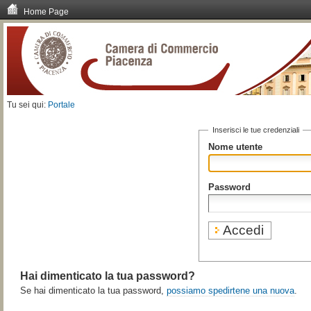
Home Page
Vai
ai
contenuti.
|
Spostati
sulla
navigazione
Tu sei qui:
Portale
Inserisci le tue credenziali
Nome utente
Password
Hai dimenticato la tua password?
Se hai dimenticato la tua password,
possiamo spedirtene una nuova
.