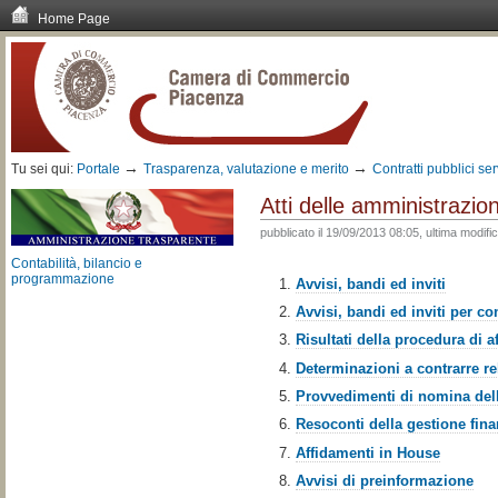
Home Page
Vai
ai
contenuti.
|
Spostati
sulla
navigazione
→
→
Tu sei qui:
Portale
Trasparenza, valutazione e merito
Contratti pubblici ser
Atti delle amministrazion
pubblicato il
19/09/2013 08:05,
ultima modifi
Contabilità, bilancio e
programmazione
Avvisi, bandi ed inviti
Avvisi, bandi ed inviti per con
Risultati della procedura di 
Determinazioni a contrarre rel
Provvedimenti di nomina del
Resoconti della gestione finan
Affidamenti in House
Avvisi di preinformazione