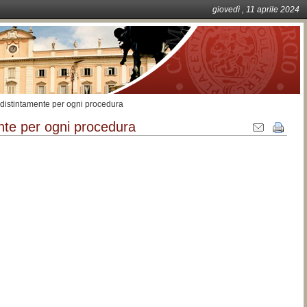
giovedì
, 11
aprile
2024
ri distintamente per ogni procedura
mente per ogni procedura
Azioni
sul
documento