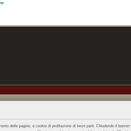
ne
ento delle pagine, e cookie di profilazione di terze parti. Chiudendo il banner 