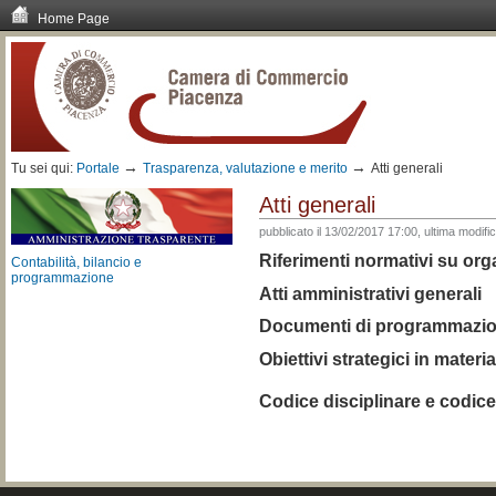
Home Page
Vai
ai
contenuti.
|
Spostati
sulla
navigazione
→
→
Tu sei qui:
Portale
Trasparenza, valutazione e merito
Atti generali
Atti generali
pubblicato il
13/02/2017 17:00,
ultima modifi
Riferimenti normativi su orga
Contabilità, bilancio e
programmazione
Atti amministrativi generali
Documenti di programmazion
Obiettivi strategici in mater
Codice disciplinare e codice