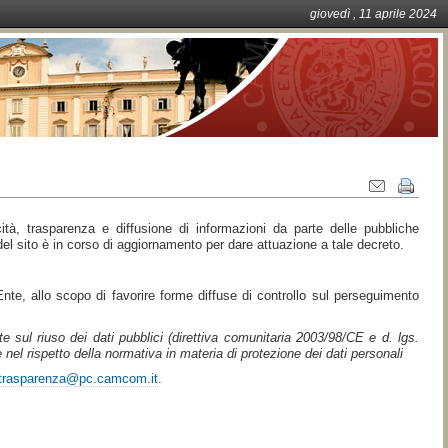
giovedì
, 11
aprile
2024
Azioni
sul
documento
cità, trasparenza e diffusione di informazioni da parte delle pubbliche
l sito è in corso di aggiornamento per dare attuazione a tale decreto.
'Ente, allo scopo di favorire forme diffuse di controllo sul perseguimento
nte sul riuso dei dati pubblici (direttiva comunitaria 2003/98/CE e d. lgs.
e nel rispetto della normativa in materia di protezione dei dati personali
trasparenza@pc.camcom.it
.