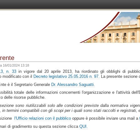
rente
ca
16/01/2024 13:18
13, n. 33
in vigore dal 20 aprile 2013, ha riordinato gli obblighi di pubbli
o modificato con il
Decreto legislativo 25.05.2016 n. 97.
La presente sezione de
Ente è il Segretario Generale
Dr. Alessandro Saguatti.
ilità totale delle informazioni concernenti l'organizzazione e l'attività dell
izzo delle risorse pubbliche.
 sezione sono riutilizzabili solo alle condizioni previste dalla normativa vige
n termini compatibili con gli scopi per i quali sono stati raccolti e registrati, 
osizione
l'Ufficio relazioni con il pubblico
oppure è possibile inviare una mail a
tionari di gradimento su questa sezione clicca
QUI.