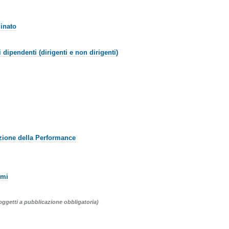
inato
ai dipendenti (dirigenti e non dirigenti)
zione della Performance
emi
oggetti a pubblicazione obbligatoria)