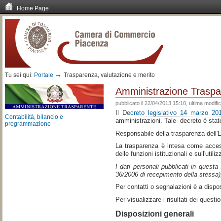
Home Page
Vai
ai
contenuti.
|
Spostati
sulla
navigazione
→
Tu sei qui:
Portale
Trasparenza, valutazione e merito
Amministrazione Traspa
pubblicato il
22/04/2013 15:10,
ultima modifi
Il D
ecreto legislativo 14 marzo 20
Contabilità, bilancio e
amministrazioni. Tale decreto è stat
programmazione
Responsabile della trasparenza dell'
La trasparenza è intesa come accessib
delle funzioni istituzionali e sull'util
I dati personali pubblicati in questa
36/2006 di recepimento della stessa), i
Per contatti o segnalazioni è a disp
Per visualizzare i risultati dei ques
Disposizioni generali