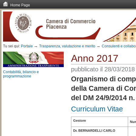
Home Page
Vai
ai
contenuti.
|
Spostati
sulla
navigazione
→
→
Tu sei qui:
Portale
Trasparenza, valutazione e merito
Consulenti e collabo
Anno 2017
pubblicato il
28/03/2018
Contabilità, bilancio e
programmazione
Organismo di compo
della Camera di Co
del DM 24/9/2014 n.
Curriculum Vitae
Gestore
Num
Dr. BERNARDELLI CARLO