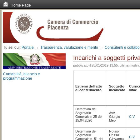
Home Page
Vai
ai
contenuti.
|
Spostati
sulla
navigazione
→
→
Tu sei qui:
Portale
Trasparenza, valutazione e merito
Consulenti e collabo
Incarichi a soggetti pri
pubblicato il
28/01/2019 13:55,
ultima modifi
Contabilità, bilancio e
programmazione
Estremi dell'atto
Soggetto
Curric
di conferimento
incaricato
vitae
Determina del
Segretario
Avv.
Generale n 25 del
Giorgio
C.V.
15.04.2020
Meo
Determina del
Notaio
Segretario
Dr.ssa
C.V.
Generale n. 51 del
Giovanna