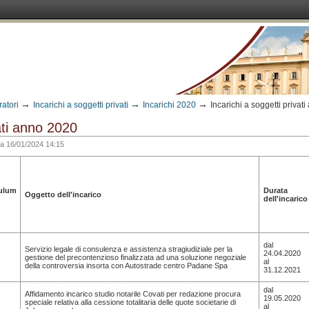
→
→
→
ratori
Incarichi a soggetti privati
Incarichi 2020
Incarichi a soggetti privat
vati anno 2020
ca
16/01/2024 14:15
ulum
Durata
Oggetto dell'incarico
dell'incarico
dal
Servizio legale di consulenza e assistenza stragiudiziale per la
24.04.2020
gestione del precontenzioso finalizzata ad una soluzione negoziale
al
della controversia insorta con Autostrade centro Padane Spa
31.12.2021
dal
Affidamento incarico studio notarile Covati per redazione procura
19.05.2020
speciale relativa alla cessione totalitaria delle quote societarie di
al