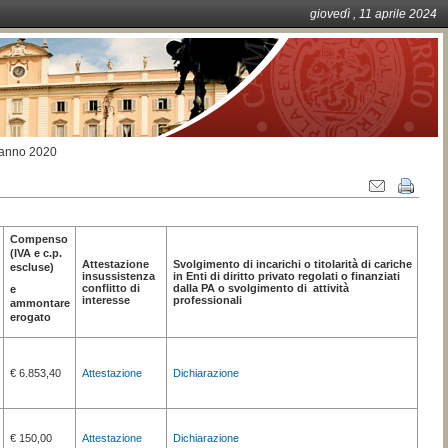
giovedì
, 11
aprile
2024
i anno 2020
Azioni
sul
documento
Compenso
(IVA e c.p.
Attestazione
Svolgimento di incarichi o titolarità di cariche
escluse)
insussistenza
in Enti di diritto privato regolati o finanziati
conflitto di
dalla PA o svolgimento di attività
e
interesse
professionali
ammontare
erogato
€ 6.853,40
Attestazione
Dichiarazione
€ 150,00
Attestazione
Dichiarazione