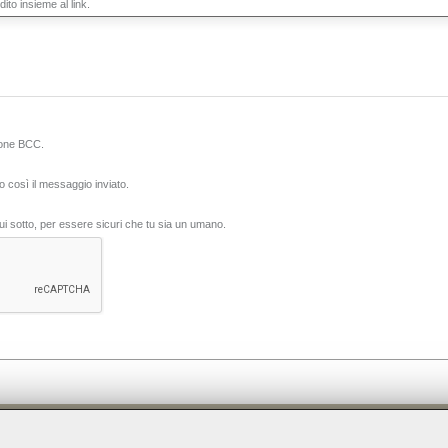
to insieme al link.
zione BCC.
o così il messaggio inviato.
qui sotto, per essere sicuri che tu sia un umano.