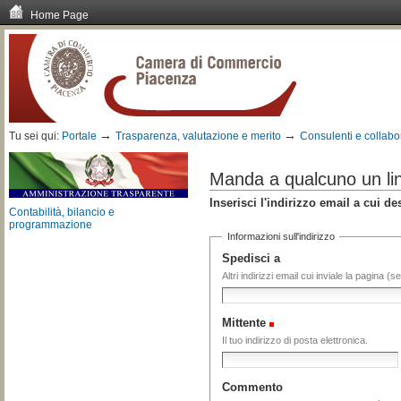
Home Page
Vai
ai
contenuti.
|
Spostati
sulla
navigazione
→
→
Tu sei qui:
Portale
Trasparenza, valutazione e merito
Consulenti e collabo
Manda a qualcuno un li
Inserisci l'indirizzo email a cui
Contabilità, bilancio e
programmazione
Informazioni sull'indirizzo
Spedisci a
Altri indirizzi email cui inviale la pagina (s
Mittente
(Obbligatorio)
Il tuo indirizzo di posta elettronica.
Commento