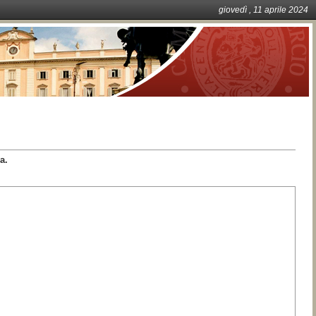
giovedì
, 11
aprile
2024
a.