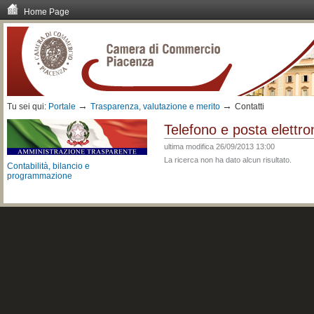
Home Page
Vai
ai
contenuti.
|
Spostati
sulla
navigazione
→
→
Tu sei qui:
Portale
Trasparenza, valutazione e merito
Contatti
Telefono e posta elettron
ultima modifica
26/09/2013 13:00
La ricerca non ha dato alcun risultato.
Contabilità, bilancio e
programmazione