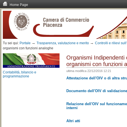
Home Page
Vai
ai
contenuti.
|
Spostati
sulla
navigazione
→
→
Tu sei qui:
Portale
Trasparenza, valutazione e merito
Controlli e rilievi su
organismi con funzioni analoghe
Organismi Indipendenti di
organismi con funzioni 
ultima modifica
22/12/2016 12:21
Contabilità, bilancio e
programmazione
Attestazione dell'OIV o di altra st
Documento dell'OIV di validazione
Relazione dell'OIV sul funzionamen
interni
Altri atti