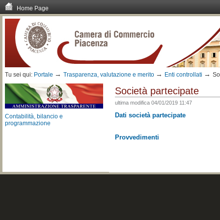
Home Page
Vai
ai
contenuti.
|
Spostati
sulla
navigazione
→
→
→
Tu sei qui:
Portale
Trasparenza, valutazione e merito
Enti controllati
So
Società partecipate
ultima modifica
04/01/2019 11:47
Dati società partecipate
Contabilità, bilancio e
programmazione
Provvedimenti