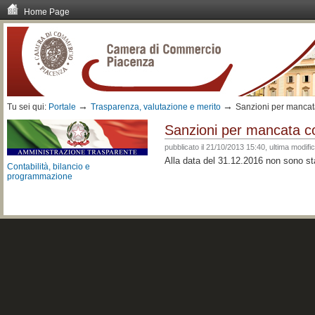
Home Page
Vai
ai
contenuti.
|
Spostati
sulla
navigazione
→
→
Tu sei qui:
Portale
Trasparenza, valutazione e merito
Sanzioni per mancat
Sanzioni per mancata c
pubblicato il
21/10/2013 15:40,
ultima modifi
Alla data del 31.12.2016 non sono s
Contabilità, bilancio e
programmazione